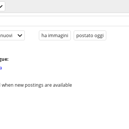
 nuovi
ha immagini
postato oggi
gue:
a
d when new postings are available