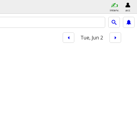
interv.
acc
Tue, Jun 2