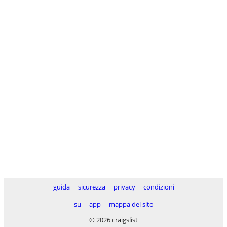
guida
sicurezza
privacy
condizioni
su
app
mappa del sito
© 2026 craigslist