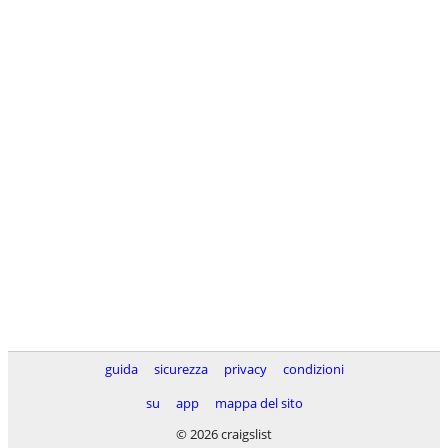
guida
sicurezza
privacy
condizioni
su
app
mappa del sito
© 2026 craigslist