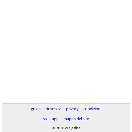
guida
sicurezza
privacy
condizioni
su
app
mappa del sito
© 2026 craigslist