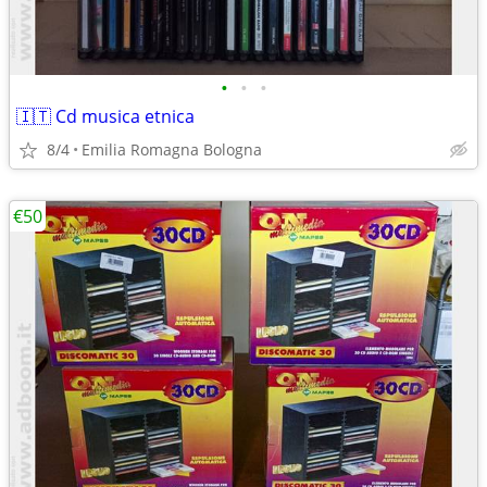
•
•
•
🇮🇹 Cd musica etnica
8/4
Emilia Romagna Bologna
€50