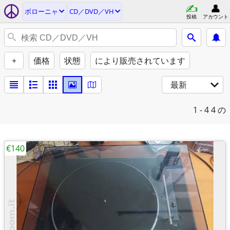
ボローニャ
CD／DVD／VH
投稿
アカウント
+
価格
状態
により販売されています
最新
1 - 4
4 の
€140