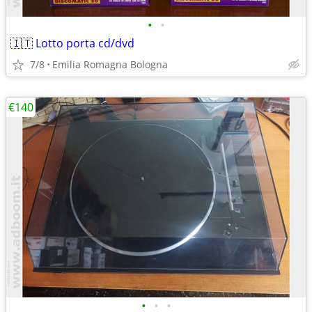
•
•
🇮🇹 Lotto porta cd/dvd
7/8
Emilia Romagna Bologna
€140
•
•
•