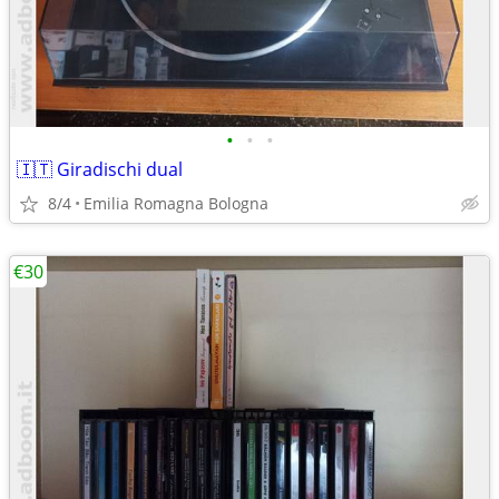
•
•
•
🇮🇹 Giradischi dual
8/4
Emilia Romagna Bologna
€30