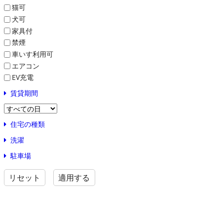
猫可
犬可
家具付
禁煙
車いす利用可
エアコン
EV充電
賃貸期間
住宅の種類
洗濯
駐車場
リセット
適用する